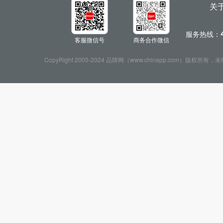
关
服务热线：
客服微信号
商务合作微信
CopyRight 2005-2024 品牌网（www.chinapp.com）版