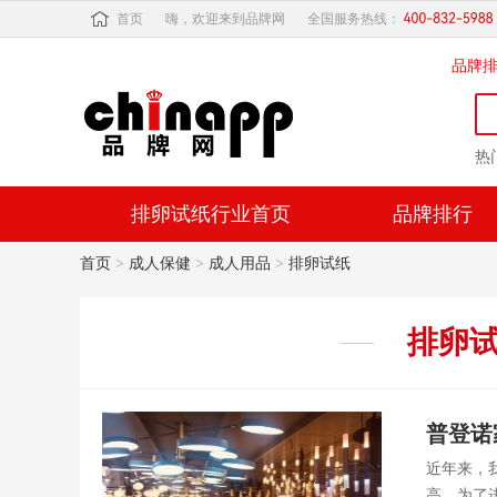
首页
嗨，欢迎来到品牌网
全国服务热线：
品牌
热
排卵试纸行业首页
品牌排行
首页
>
成人保健
>
成人用品
>
排卵试纸
排卵
普登诺
近年来，
高，为了