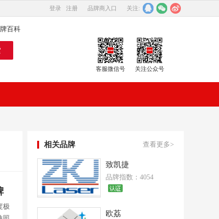
登录
注册
品牌商入口
关注:
牌百科
客服微信号
关注公众号
相关品牌
查看更多>
致凯捷
品牌指数：4054
牌
度极
欧荔
兼照