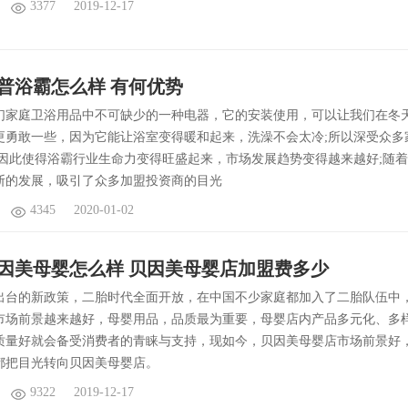
3377
2019-12-17
普浴霸怎么样 有何优势
们家庭卫浴用品中不可缺少的一种电器，它的安装使用，可以让我们在冬
更勇敢一些，因为它能让浴室变得暖和起来，洗澡不会太冷;所以深受众多
这因此使得浴霸行业生命力变得旺盛起来，市场发展趋势变得越来越好;随
断的发展，吸引了众多加盟投资商的目光
4345
2020-01-02
因美母婴怎么样 贝因美母婴店加盟费多少
出台的新政策，二胎时代全面开放，在中国不少家庭都加入了二胎队伍中
市场前景越来越好，母婴用品，品质最为重要，母婴店内产品多元化、多
质量好就会备受消费者的青睐与支持，现如今，贝因美母婴店市场前景好
都把目光转向贝因美母婴店。
9322
2019-12-17