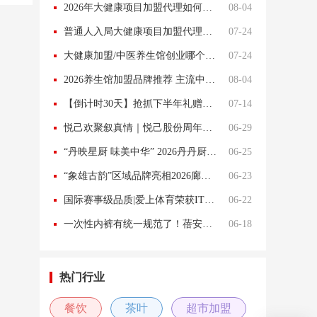
2026年大健康项目加盟代理如何选择？解读名世仲医如何布局中医养生新蓝海
08-04
普通人入局大健康项目加盟代理，为什么说社区养生馆是好选择
07-24
大健康加盟/中医养生馆创业哪个好 大健康项目加盟代理新趋势：社区轻资产养生店为什么异军突起
07-24
2026养生馆加盟品牌推荐 主流中医养生馆、艾灸馆品牌口碑及市场认可度分析
08-04
【倒计时30天】抢抓下半年礼赠商机 第54届北京礼品展8月亮相朝阳馆
07-14
悦己欢聚叙真情｜悦己股份周年庆活动盛大启幕
06-29
“丹映星厨 味美中华” 2026丹丹厨艺交流暨产品创新应用品鉴会郑州站圆满举行
06-25
“象雄古韵”区域品牌亮相2026廊坊经洽会，赋能高原经贸协同发展
06-23
国际赛事级品质|爱上体育荣获ITF国际网联2速、3速认证
06-22
一次性内裤有统一规范了！蓓安适牵头起草行业标准正式发布！
06-18
热门行业
餐饮
茶叶
超市加盟