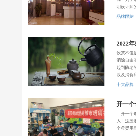
明设计师
品牌跟踪
202
饮茶不但
消除自由
起到防老
以及消食
十大品牌
开一个
开一个母
入！这应
个母婴用