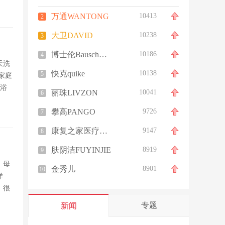
万通WANTONG
10413
2
大卫DAVID
10238
3
博士伦Bausch&Lomb
10186
4
天洗
快克quike
10138
5
家庭
着浴
丽珠LIVZON
10041
6
攀高PANGO
9726
7
康复之家医疗器械
9147
8
肤阴洁FUYINJIE
8919
9
，母
金秀儿
8901
10
样
，很
专题
新闻