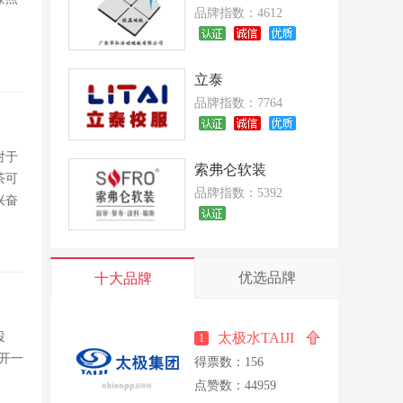
品牌指数：4612
立泰
品牌指数：7764
对于
索弗仑软装
茶可
品牌指数：5392
兴奋
优选品牌
十大品牌
投
太极水TAIJI
1
开一
得票数：156
点赞数：44959