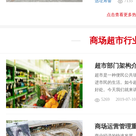
选址筹备
7135
点击查看更多
商场超市
行
超市部门架构介
超市是一种便民公共
进市民的生活。如今
好处。今天我们就来
5269
2019-07-10
商场运营管理重
商业经济的快速发展