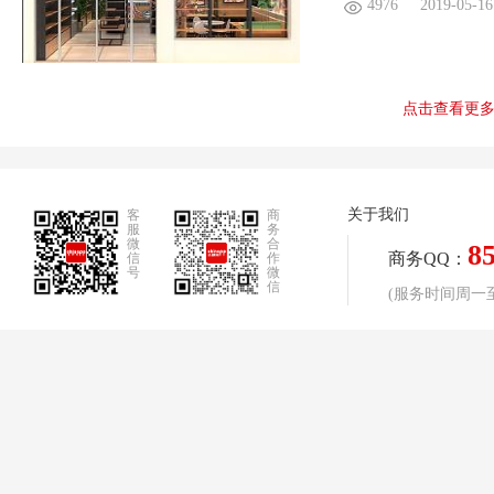
4976
2019-05-16
点击查看更
关于我们
客
商
服
务
微
合
8
商务QQ：
信
作
号
微
信
(服务时间周一至周