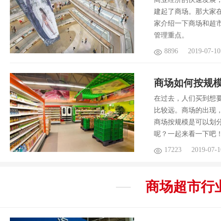
建起了商场。那大家
家介绍一下商场和超
管理重点。
8896
2019-07-10
商场如何按规模
在过去，人们买到想
比较远。商场的出现
商场按规模是可以划
呢？一起来看一下吧
17223
2019-07-1
商场超市
行