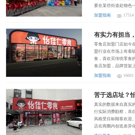
要在某些街道处物色
加盟指南
17514
有实力有担当
零食店加盟门店如今
盟行业在市场上有着
食，喜欢买传统零食
食店加盟，品牌货架
加盟指南
16601
苦于选店址？
真实的数据来自真实
行实际消费勘察，亲
风格受目标顾客欢迎
店在商圈内创造差异