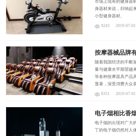
市场上现有的健身器
身器材来说，归纳起
小型健身器材。
9243
2019-07-01
按摩器械品牌
随着我国经济的不断
量与健康水平期望越
等各种按摩器具产品
显著，深受消费大众
8351
2019-07-01
电子烟相比香烟
​电子烟的出现对广
丁的电子烟仍然对人