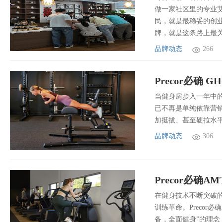
做一家社区里的专业
民，就是最稳妥的创
牌，就是这条路上最
品牌动态
266
Precor必
当健身房步入一年中
已不再是单纯依靠营
加挺拔、甚至硬拉水
品牌动态
306
在健身技术不断突破
训练革命。Preco
备，全面健身”的理