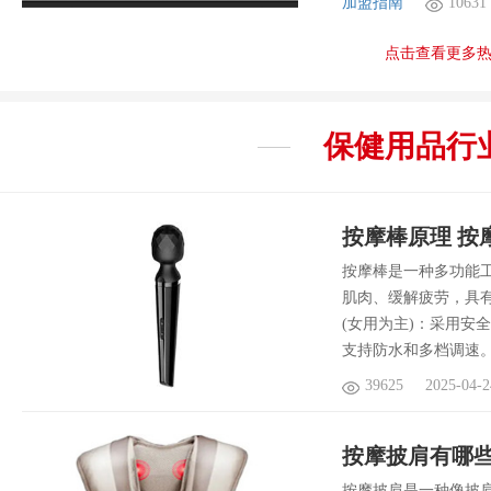
加盟指南
10631
点击查看更多
保健用品
行
按摩棒原理 按
按摩棒是一种多功能
肌肉、缓解疲劳，具有
(女用为主)：采用安
支持防水和多档调速
39625
2025-04-2
按摩披肩有哪些
按摩披肩是一种像披