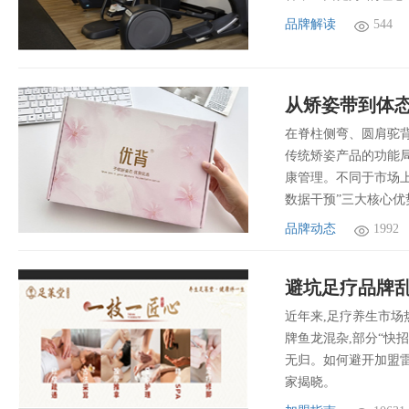
品牌解读
544
在脊柱侧弯、圆肩驼背
传统矫姿产品的功能局
康管理。不同于市场上
数据干预”三大核心优
品牌动态
1992
避坑足疗品牌乱
近年来,足疗养生市场
牌鱼龙混杂,部分“快
无归。如何避开加盟雷
家揭晓。