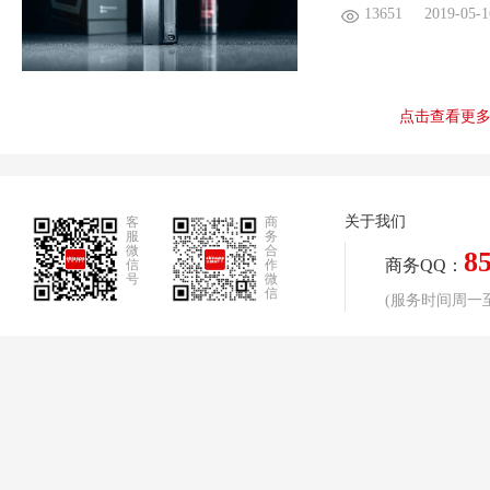
13651
2019-05-1
点击查看更
关于我们
客
商
服
务
微
合
8
商务QQ：
信
作
号
微
信
(服务时间周一至周