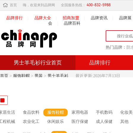
首页
嗨，欢迎来到品牌网
全国服务热线：
品牌排行
|
品牌大全
|
招商加盟
|
品牌资讯
|
品牌展
会
|
品牌百科
热门品牌：
防
男士羊毛衫行业首页
品牌排行
首页
>
服饰鞋帽
>
男装
>
男士羊毛衫
最近更新:2026年7月13日
家居生活
食品饮料
服饰鞋帽
家用电器
手机数码
化妆美
工程机械
农业化工
休闲娱乐
医疗保健
成人保健
其他