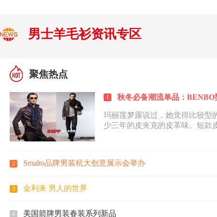
男士羊毛衫资讯专区
聚焦热点
秋冬必备潮流单品：BENB
1
玛丽莲梦露说过，她觉得比较型
少三年的皮夹克的皮革味。短款
线条和防风保暖的实用...
Smalto品牌男装杭大创意展示会举办
2
金利来 男人的世界
3
美国箭牌男装春装系列新品
4