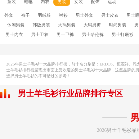
童装
鞋靴
内衣
男装
女装
配饰
运动
外套
裤子
羽绒服
衬衫
男士外套
男士皮衣
男士
休闲男装
韩版男装
大码男装
大码男裤
时尚男装
男
男士内衣
男士卫衣
男士卫裤
男士哈伦裤
男士打底衫
袖
男士短裤
男士羊毛衫
男士羽绒服
男士背心
男士羊
男士风衣
男士马甲
男款夏装
男士裤带
男士真丝睡衣
男士毛呢大衣
直筒男裤
男装牛仔裤
男士睡袍
男式外套
2026年男士羊毛衫十大品牌排行榜，前十名分别是：ERDOS、恒源祥、雅戈尔YOU
士羊毛衫排行榜呈现出市面上受欢迎的男士羊毛衫十大品牌，这些品牌的
选择男士羊毛衫的不可错过的参考！
男士羊毛衫行业品牌排行专区
2026男士羊毛