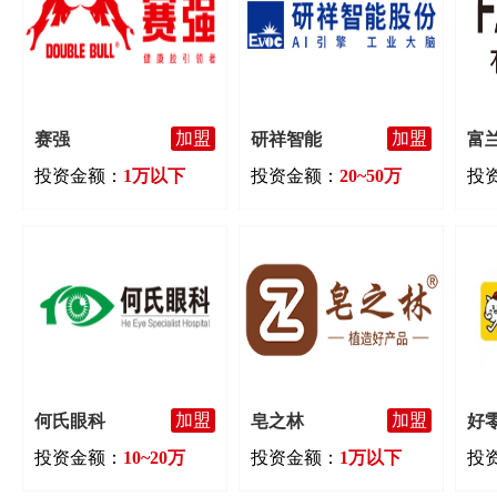
加盟
加盟
赛强
研祥智能
富
投资金额：
1万以下
投资金额：
20~50万
投
加盟
加盟
何氏眼科
皂之林
好
投资金额：
10~20万
投资金额：
1万以下
投