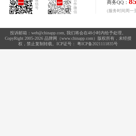
8
微
合
商务QQ：
信
作
号
微
(服务时间周一至周
信
投诉邮箱：web@chinapp.com, 我们将会在48小时内给予处理。
CopyRight 2005-2026 品牌网（www.chinapp.com）版权所有，未经授
权，禁止复制转载。ICP证号：
粤ICP备2021111835号