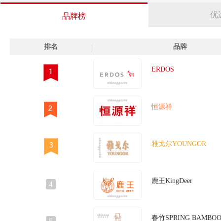
优
品牌榜
排名
品牌
ERDOS
恒源祥
雅戈尔YOUNGOR
鹿王KingDeer
4
春竹SPRING BAMBO