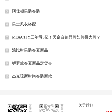
阿仕顿男装春装
5
男士风衣搭配
6
ME&CITY三年亏5亿！民企自创品牌如何拼大牌？
7
浪比时男装春夏新品
8
狮罗兰春夏新品定货会
9
杰克琼斯时尚春装新款
10
关于我们
客
商
服
务