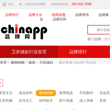
首页
嗨，欢迎来到品牌网
全国服务热线：
品牌排行
|
品牌大全
|
招商加盟
|
品牌资讯
|
品牌展
会
|
品牌百科
热门品牌：
防
卫衣绒衫行业首页
品牌排行
首页
>
服饰鞋帽
>
服装
>
卫衣绒衫
最近更新:2026年7月24日
家居生活
食品饮料
服饰鞋帽
家用电器
手机数码
化妆美
工程机械
农业化工
休闲娱乐
医疗保健
成人保健
其他