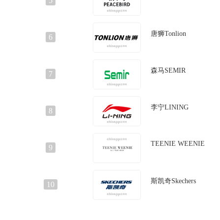
5
唐狮Tonlion
6
森马SEMIR
7
李宁LINING
8
TEENIE WEENIE
9
斯凯奇Skechers
10