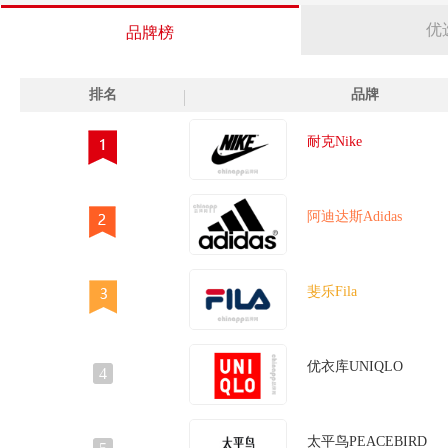
袖t恤
长款针织衫
长款打底衫
文化衫
无袖衬衫
时尚羽
优
品牌榜
呢外套
法式衬衫
针织马甲
针织毛衣
针织打底衫
针织开
牛奶丝瑜伽服
牛角扣大衣
珊瑚绒睡衣
瑜伽上衣
瑜伽短裤
排名
品牌
秋衣
夹克衫
羊毛裤
短袖衬衫
皮夹克
时尚T恤
白衬衫
百搭毛衣
皮肤风衣
皮草外套
皮草马甲
秋冬毛呢
耐克Nike
裤
皮裙
直筒牛仔裤
直筒阔腿裤
真丝上衣
真丝服装
短风衣
破洞牛仔裤
破洞小脚裤
貂绒毛衣
磨毛衬衫
秋冬
阿迪达斯Adidas
蹈练功服
长款风衣
吊带裤
燕尾服
加绒打底衫
健身裤
蝠衫
裙裤
外衣
打底上衣
小脚裤
踩脚裤
超短裤
羽绒马甲
青少年服饰
斐乐Fila
优衣库UNIQLO
4
太平鸟PEACEBIRD