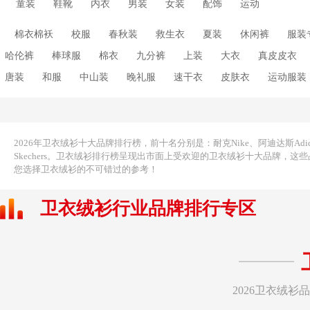
童装
鞋靴
内衣
男装
女装
配饰
运动
棉衣棉袄
校服
春秋装
救生衣
夏装
休闲裤
服装
哈伦裤
棒球服
棉衣
九分裤
上装
大衣
真皮皮衣
唐装
和服
中山装
晚礼服
速干衣
皮肤衣
运动服装
运动裤
中老年羽绒服
齐腰襦裙
冰丝T恤
冰丝平角裤
舞蹈服
高领毛衣
高领打底衫
高腰连体裤
Polo衫
丁字裤
裤
九分工装裤
九分喇叭裤
中式服装
驼绒棉衣
五分裤
2026年卫衣绒衫十大品牌排行榜，前十名分别是：耐克Nike、阿迪达斯Adidas、斐
Skechers。卫衣绒衫排行榜呈现出市面上受欢迎的卫衣绒衫十大品牌
休闲夹克
休闲套装
休闲服
休闲棉衣
休闲衬衣
休闲
您选择卫衣绒衫的不可错过的参考！
低领毛衣
体恤衫
体操服
保健内裤
保暖衬衣
保暖裤袜
卫衣绒衫行业品牌排行专区
童短裤
儿童秋衣裤
韩版风衣
韩版西服
韩版羽绒服
韩版
版卫衣
八分裤
韩国服装
六分裤
冬装外套
冲浪裤
冲
雪纺衬衫
卫衣绒衫
雪纺衬衣
雪纺衫
雪纺短袖
雪纺上衣
商务休闲装
商务休闲裤
喇叭裤
塑身裤
夏季连衣裙
夏季
2026卫衣绒
防晒围巾
短袖
小胸泳衣
工装裤
平角裤
平角泳衣
开