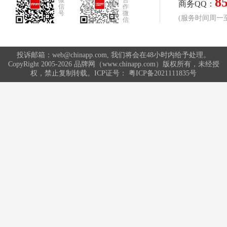
8
微
合
商务QQ：
信
作
号
微
(服务时间周一至周
信
投诉邮箱：web@chinapp.com, 我们将会在48小时内给予处理。
CopyRight 2005-2026 品牌网（www.chinapp.com）版权所有，未经授
权，禁止复制转载。ICP证号：
粤ICP备2021111835号