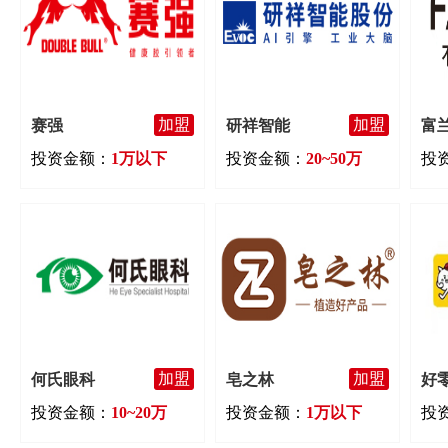
加盟
加盟
赛强
研祥智能
富
投资金额：
1万以下
投资金额：
20~50万
投
加盟
加盟
何氏眼科
皂之林
好
投资金额：
10~20万
投资金额：
1万以下
投