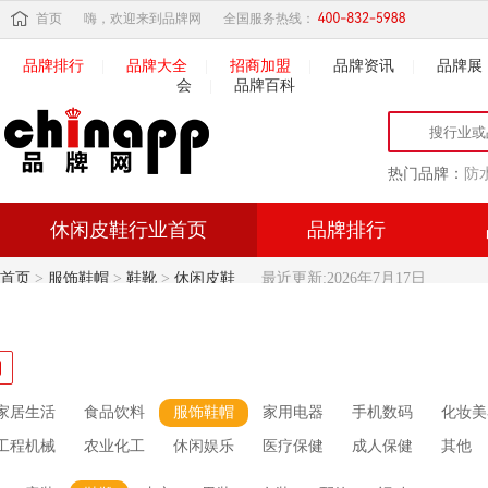
首页
嗨，欢迎来到品牌网
全国服务热线：
品牌排行
|
品牌大全
|
招商加盟
|
品牌资讯
|
品牌展
会
|
品牌百科
热门品牌：
防
休闲皮鞋行业首页
品牌排行
首页
>
服饰鞋帽
>
鞋靴
>
休闲皮鞋
最近更新:2026年7月17日
家居生活
食品饮料
服饰鞋帽
家用电器
手机数码
化妆美
工程机械
农业化工
休闲娱乐
医疗保健
成人保健
其他