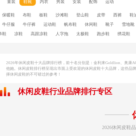
童装
鞋靴
内衣
男装
女装
配饰
运动
保暖鞋
布鞋
板鞋
沙滩鞋
登山鞋
皮带
西裤
鞋
牛仔服
牛仔裤
运动鞋
帆布鞋
休闲鞋
靴子
雪地靴
单鞋
凉鞋
高跟凉鞋
人字拖
太极鞋
跑步鞋
绣花鞋
慢跑鞋
羽毛球鞋
攀岩鞋
鞋垫
高跟鞋
短靴
家居
鞋
电暖鞋
男士运动鞋
男士靴子
鱼嘴鞋
鞋套
鞋盒
高跟单鞋
高筒靴
PU皮鞋
高帮鞋
高帮登山鞋
高帮球
2026年休闲皮鞋十大品牌排行榜，前十名分别是：金利来Goldlion、奥康AOKA
他她。休闲皮鞋排行榜呈现出市面上受欢迎的休闲皮鞋十大品牌，这些品
中年皮鞋
骑行鞋
骑士靴
乒乓球鞋
中筒靴
亚麻拖鞋
择休闲皮鞋的不可错过的参考！
休闲男鞋
休闲皮鞋
低跟鞋
低跟凉鞋
便装鞋
儿童帆布
休闲皮鞋行业品牌排行专区
韩版休闲鞋
公主鞋
鞋子
内增高帆布鞋
内增高鞋
冬季
底凉鞋
厚底鞋
厚底帆布鞋
厚底拖鞋
厚底运动鞋
皮板鞋
防臭鞋垫
增高皮鞋
复古鞋
夏季凉鞋
防滑雪地靴
防滑登
码男鞋
夹趾凉鞋
长靴
镂空鞋
镂空靴子
时尚女鞋
时
2026休闲皮
牛皮雪地靴
瑜伽鞋
速干鞋
透气鞋
男士乐福鞋
男士