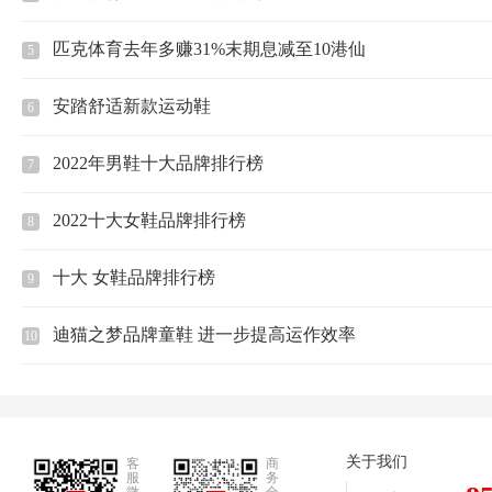
匹克体育去年多赚31%末期息减至10港仙
5
安踏舒适新款运动鞋
6
2022年男鞋十大品牌排行榜
7
2022十大女鞋品牌排行榜
8
十大 女鞋品牌排行榜
9
迪猫之梦品牌童鞋 进一步提高运作效率
10
关于我们
客
商
服
务