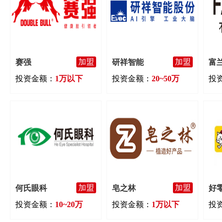
加盟
加盟
赛强
研祥智能
富
投资金额：
1万以下
投资金额：
20~50万
投
加盟
加盟
何氏眼科
皂之林
好
投资金额：
10~20万
投资金额：
1万以下
投