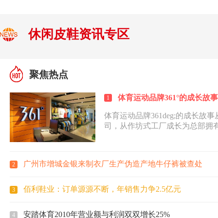
休闲皮鞋资讯专区
聚焦热点
体育运动品牌361°的成长故事
1
体育运动品牌361deg;的成长
司，从作坊式工厂成长为总部拥有
6500家、年销售额过40亿元人
赫赫有名的中国民族体育服装的一线
司用了不到7年的时间。靠什么
广州市增城金银来制衣厂生产伪造产地牛仔裤被查处
2
司总裁兼执行董事丁伍号说：我
略，其次赢在速度和执行力。说
然后让全
佰利鞋业：订单源源不断，年销售力争2.5亿元
3
安踏体育2010年营业额与利润双双增长25%
4