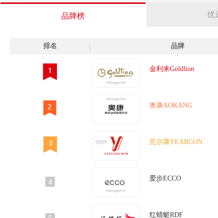
滑板鞋
男士皮鞋
男士透气鞋
男士雪地靴
马丁鞋
男士
优
品牌榜
木拖鞋
瘦瘦靴
皮靴
男童鞋
男士沙滩鞋
溯溪鞋
男士
闲鞋
真皮凉鞋
真皮女鞋
真皮男鞋
真皮皮鞋
越野跑鞋
排名
品牌
鞋垫
训练鞋
男靴
女童鞋子
女士休闲鞋
工装靴
翻毛
鞋
沙滩凉鞋
旱冰鞋
商务休闲鞋
老年健步鞋
老年鞋
金利来Goldlion
奥康AOKANG
意尔康YEARCON
爱步ECCO
4
红蜻蜓RDF