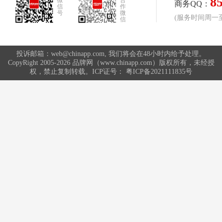
8
微
合
商务QQ：
信
作
号
微
(服务时间周一至周
信
投诉邮箱：web@chinapp.com, 我们将会在48小时内给予处理。
CopyRight 2005-2026 品牌网（www.chinapp.com）版权所有，未经授
权，禁止复制转载。ICP证号：
粤ICP备2021111835号