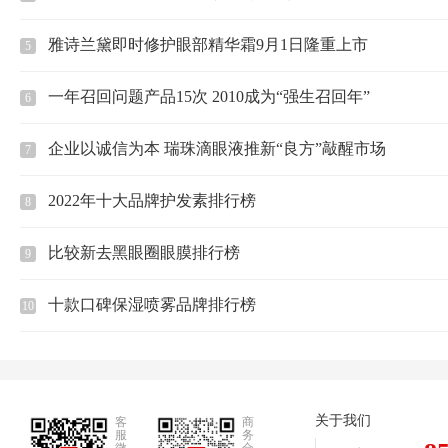
雅诗兰黛即时修护眼部精华霜9月1日隆重上市
5
一年召回问题产品15次 2010成为“强生召回年”
6
企业以诚信为本 瑞珠滴眼液推新“良方”敲醒市场
7
2022年十大品牌护发素排行榜
8
比较新去黑眼圈眼膜排行榜
9
十款口碑保湿喷雾品牌排行榜
10
关于我们
客
商
服
务