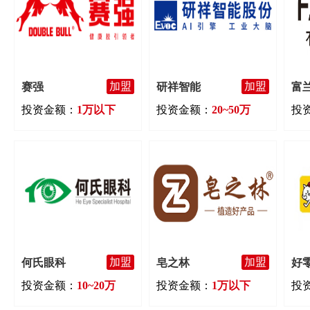
加盟
加盟
赛强
研祥智能
富
投资金额：
1万以下
投资金额：
20~50万
投
加盟
加盟
何氏眼科
皂之林
好
投资金额：
10~20万
投资金额：
1万以下
投