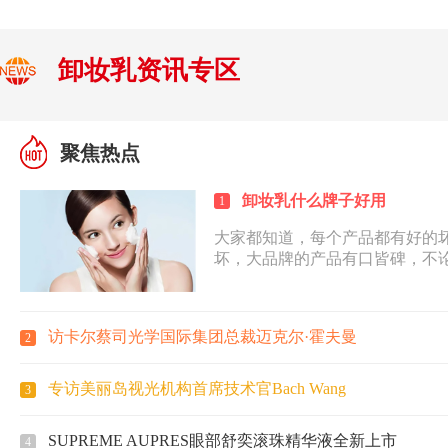
卸妆乳资讯专区
聚焦热点
卸妆乳什么牌子好用
1
大家都知道，每个产品都有好的
坏，大品牌的产品有口皆碑，不
的检验，那么卸妆乳什么牌子好
用的好，在这里就为大家介绍好
CHANEL香奈儿、NIVEA妮维
访卡尔蔡司光学国际集团总裁迈克尔·霍夫曼
2
TheFaceShop菲诗小铺、Elizab
Cetaphil丝塔芙、Biore碧柔、Sk
专访美丽岛视光机构首席技术官Bach Wang
3
SUPREME AUPRES眼部舒奕滚珠精华液全新上市
4