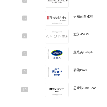
5
伊丽莎白雅顿
6
雅芳AVON
7
丝塔芙Cetaphil
8
碧柔Biore
9
思亲肤SkinFood
10