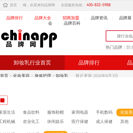
首页
嗨，欢迎来到品牌网
全国服务热线：
品牌排行
|
品牌大全
|
招商加盟
|
品牌资讯
|
品牌展
会
|
品牌百科
热门品牌：
防
卸妆乳行业首页
品牌排行
品
首页
>
化妆美容
>
身体护理
>
卸妆乳
最近更新:2026年8月3日
家居生活
食品饮料
服饰鞋帽
家用电器
手机数码
化妆美
工程机械
农业化工
休闲娱乐
医疗保健
成人保健
其他