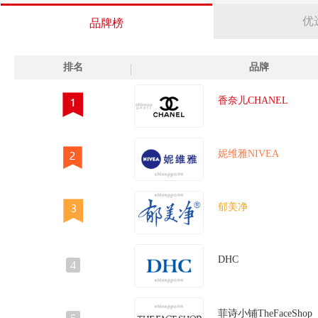
优
品牌榜
排名
品牌
香奈儿CHANEL
妮维雅NIVEA
郁美净
DHC
4
菲诗小铺TheFaceShop