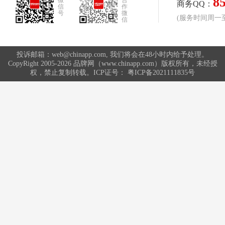
8
微
合
商务QQ：
信
作
号
微
(服务时间周一至周
信
投诉邮箱：web@chinapp.com, 我们将会在48小时内给予处理。
CopyRight 2005-2026 品牌网（www.chinapp.com）版权所有，未经授
权，禁止复制转载。ICP证号：
粤ICP备2021111835号