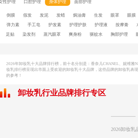
女性护理
口腔护理
身体护理
面部护理
倒膜
假发
发泥
发蜡
焗油膏
生发
眼罩
眼膜
弹力素
手工皂
护发素
护理护肤
护理液
按摩膏
足贴
染发剂
蒸汽眼罩
爽身粉
驱蚊水
胸部护理
发胶
发霜
冰敷眼罩
染发笔
染发膏
染发霜
柔顺
洁肤皂
泡澡浴盐
洗发喷雾
洗发套装
洗发液
洗发皂
体粉
香氛沐浴露
香水喷雾
马油皂
香薰精油
香水小样
2026年卸妆乳十大品牌排行榜，前十名分别是：香奈儿CHANEL、妮维雅NIVEA、
妆乳排行榜呈现出市面上受欢迎的卸妆乳十大品牌，这些品牌的卸妆乳表
手液
去皱眼霜
去眼袋眼霜
去黑眼圈眼霜
控油香皂
洁面
的参考！
浴粉
祛痘精油
祛痘香皂
祛痘精华液
护肤乳液
精华露
卸妆乳行业品牌排行专区
皂
美乳霜
足浴盐
眼贴膜
儿童唇膏
2026卸