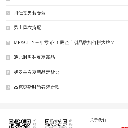
阿仕顿男装春装
5
男士风衣搭配
6
ME&CITY三年亏5亿！民企自创品牌如何拼大牌？
7
浪比时男装春夏新品
8
狮罗兰春夏新品定货会
9
杰克琼斯时尚春装新款
10
关于我们
客
商
服
务