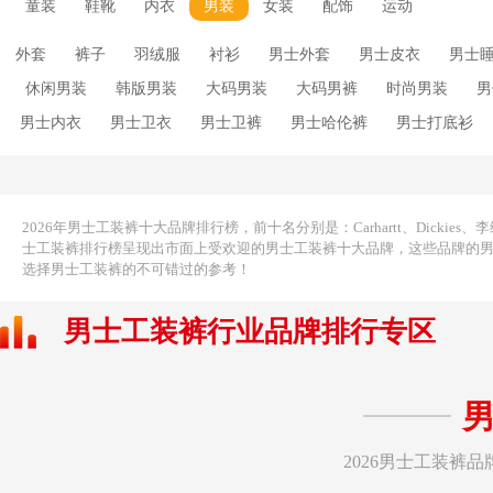
童装
鞋靴
内衣
男装
女装
配饰
运动
外套
裤子
羽绒服
衬衫
男士外套
男士皮衣
男士
休闲男装
韩版男装
大码男装
大码男裤
时尚男装
男
男士内衣
男士卫衣
男士卫裤
男士哈伦裤
男士打底衫
袖
男士短裤
男士羊毛衫
男士羽绒服
男士背心
男士羊
男士风衣
男士马甲
男款夏装
男士裤带
男士真丝睡衣
男士毛呢大衣
直筒男裤
男装牛仔裤
男士睡袍
男式外套
2026年男士工装裤十大品牌排行榜，前十名分别是：Carhartt、Dickies、李维斯L
士工装裤排行榜呈现出市面上受欢迎的男士工装裤十大品牌，这些品牌的
选择男士工装裤的不可错过的参考！
男士工装裤行业品牌排行专区
2026男士工装