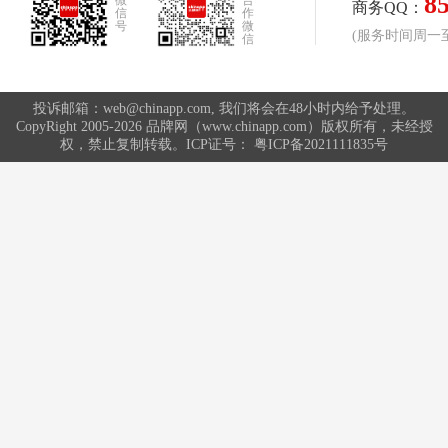
8
微
合
商务QQ：
信
作
号
微
(服务时间周一至周
信
投诉邮箱：web@chinapp.com, 我们将会在48小时内给予处理。
CopyRight 2005-2026 品牌网（www.chinapp.com）版权所有，未经授
权，禁止复制转载。ICP证号：
粤ICP备2021111835号