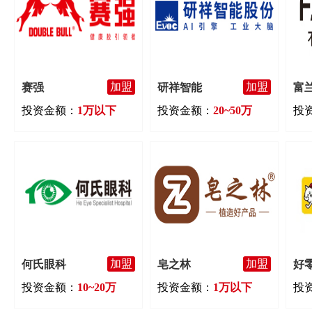
加盟
加盟
赛强
研祥智能
富
投资金额：
1万以下
投资金额：
20~50万
投
加盟
加盟
何氏眼科
皂之林
好
投资金额：
10~20万
投资金额：
1万以下
投