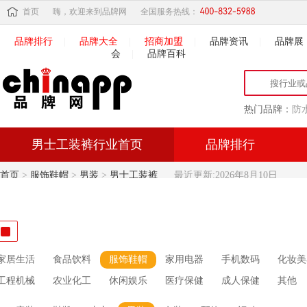
首页
嗨，欢迎来到品牌网
全国服务热线：
品牌排行
|
品牌大全
|
招商加盟
|
品牌资讯
|
品牌展
会
|
品牌百科
热门品牌：
防
男士工装裤行业首页
品牌排行
首页
>
服饰鞋帽
>
男装
>
男士工装裤
最近更新:2026年8月10日
家居生活
食品饮料
服饰鞋帽
家用电器
手机数码
化妆美
工程机械
农业化工
休闲娱乐
医疗保健
成人保健
其他