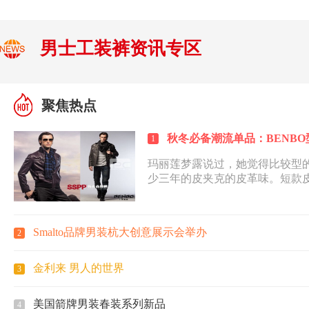
男士工装裤资讯专区
聚焦热点
秋冬必备潮流单品：BENB
1
玛丽莲梦露说过，她觉得比较型
少三年的皮夹克的皮革味。短款
线条和防风保暖的实用...
Smalto品牌男装杭大创意展示会举办
2
金利来 男人的世界
3
美国箭牌男装春装系列新品
4