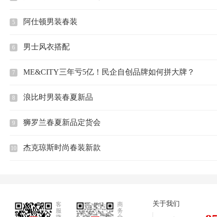
阿仕顿男装春装
5
男士风衣搭配
6
ME&CITY三年亏5亿！民企自创品牌如何拼大牌？
7
浪比时男装春夏新品
8
狮罗兰春夏新品定货会
9
杰克琼斯时尚春装新款
10
关于我们
客
商
服
务