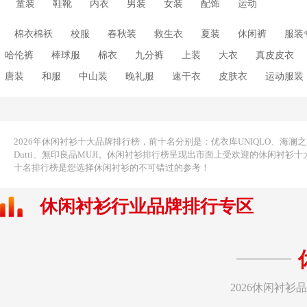
童装
鞋靴
内衣
男装
女装
配饰
运动
棉衣棉袄
校服
春秋装
救生衣
夏装
休闲裤
服装
哈伦裤
棒球服
棉衣
九分裤
上装
大衣
真皮皮衣
唐装
和服
中山装
晚礼服
速干衣
皮肤衣
运动服装
运动裤
中老年羽绒服
齐腰襦裙
冰丝T恤
冰丝平角裤
舞蹈服
高领毛衣
高领打底衫
高腰连体裤
Polo衫
丁字裤
裤
九分工装裤
九分喇叭裤
中式服装
驼绒棉衣
五分裤
2026年休闲衬衫十大品牌排行榜，前十名分别是：优衣库UNIQLO、海澜之家HLA
Dutti、無印良品MUJI。休闲衬衫排行榜呈现出市面上受欢迎的休闲
休闲夹克
休闲套装
休闲服
休闲棉衣
休闲衬衣
休闲
十名排行榜是您选择休闲衬衫的不可错过的参考！
低领毛衣
体恤衫
体操服
保健内裤
保暖衬衣
保暖裤袜
休闲衬衫行业品牌排行专区
童短裤
儿童秋衣裤
韩版风衣
韩版西服
韩版羽绒服
韩版
版卫衣
八分裤
韩国服装
六分裤
冬装外套
冲浪裤
冲
雪纺衬衫
卫衣绒衫
雪纺衬衣
雪纺衫
雪纺短袖
雪纺上衣
商务休闲装
商务休闲裤
喇叭裤
塑身裤
夏季连衣裙
夏季
2026休闲衬
防晒围巾
短袖
小胸泳衣
工装裤
平角裤
平角泳衣
开