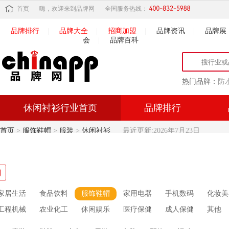
首页
嗨，欢迎来到品牌网
全国服务热线：
品牌排行
|
品牌大全
|
招商加盟
|
品牌资讯
|
品牌展
会
|
品牌百科
热门品牌：
防
休闲衬衫行业首页
品牌排行
首页
>
服饰鞋帽
>
服装
>
休闲衬衫
最近更新:2026年7月23日
家居生活
食品饮料
服饰鞋帽
家用电器
手机数码
化妆美
工程机械
农业化工
休闲娱乐
医疗保健
成人保健
其他