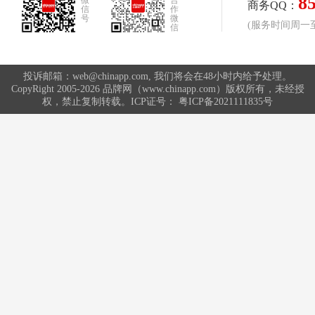
8
微
合
商务QQ：
信
作
号
微
(服务时间周一至周
信
投诉邮箱：web@chinapp.com, 我们将会在48小时内给予处理。
CopyRight 2005-2026 品牌网（www.chinapp.com）版权所有，未经授
权，禁止复制转载。ICP证号：
粤ICP备2021111835号