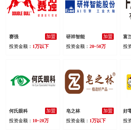
加盟
加盟
赛强
研祥智能
富
投资金额：
1万以下
投资金额：
20~50万
投
加盟
加盟
何氏眼科
皂之林
好
投资金额：
10~20万
投资金额：
1万以下
投