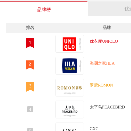
袖t恤
长款针织衫
长款打底衫
文化衫
无袖衬衫
时尚羽
优
品牌榜
呢外套
法式衬衫
针织马甲
针织毛衣
针织打底衫
针织开
牛奶丝瑜伽服
牛角扣大衣
珊瑚绒睡衣
瑜伽上衣
瑜伽短裤
排名
品牌
秋衣
夹克衫
羊毛裤
短袖衬衫
皮夹克
时尚T恤
白衬衫
百搭毛衣
皮肤风衣
皮草外套
皮草马甲
秋冬毛呢
优衣库UNIQLO
裤
皮裙
直筒牛仔裤
直筒阔腿裤
真丝上衣
真丝服装
短风衣
破洞牛仔裤
破洞小脚裤
貂绒毛衣
磨毛衬衫
秋冬
海澜之家HLA
蹈练功服
长款风衣
吊带裤
燕尾服
加绒打底衫
健身裤
蝠衫
裙裤
外衣
打底上衣
小脚裤
踩脚裤
超短裤
羽绒马甲
青少年服饰
罗蒙ROMON
太平鸟PEACEBIRD
4
GXG