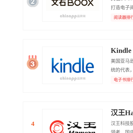
打造电子
屏产品线
阅读器排
水屏市场
场认可。
Kindle
美国亚马逊
统的代表，其
电子书排
汉王Ha
汉王科技
领者，国