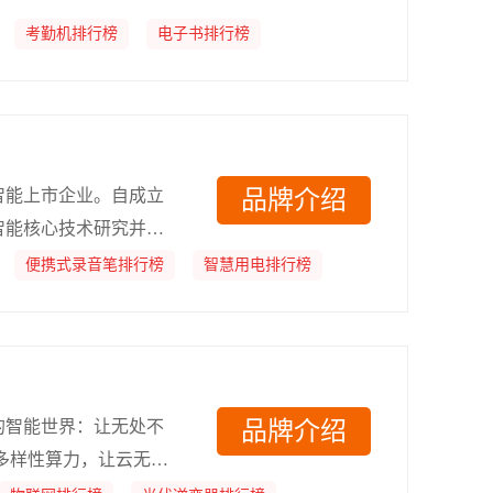
考勤机排行榜
电子书排行榜
智能上市企业。自成立
品牌介绍
智能核心技术研究并保
地，致力于“让机器能
便携式录音笔排行榜
智慧用电排行榜
证券交易所挂牌上市。
的智能世界：让无处不
品牌介绍
多样性算力，让云无处
、高效、生机勃勃;通过