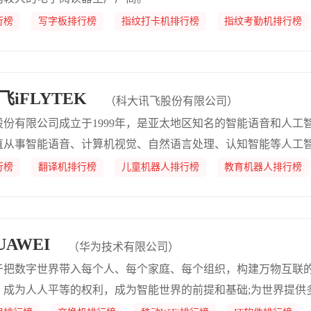
行榜
写字板排行榜
指纹打卡机排行榜
指纹考勤机排行榜
iFLYTEK
（科大讯飞股份有限公司）
股份有限公司成立于1999年，是亚太地区知名的智能语音和人工
直从事智能语音、计算机视觉、自然语言处理、认知智能等人工
沿水平。科大讯飞积极推动人工智能源头核心技术研发和产业化落
行榜
翻译机排行榜
儿童机器人排行榜
教育机器人排行榜
能理解会思考，用人工智能建设美好世界”。2008年公司在深圳
AWEI
（华为技术有限公司）
于把数字世界带入每个人、每个家庭、每个组织，构建万物互联
，成为人人平等的权利，成为智能世界的前提和基础;为世界提供
智能无所不及;所有的行业和组织，因强大的数字平台而变得敏捷