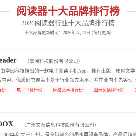
阅读器十大品牌排行榜
2026阅读器行业十大品牌排行榜
十大品牌更新时间：2026年7月13日 (每月更新)
ader
（掌阅科技股份有限公司）
p是由掌阅科技推出的一款电子阅读手机App，拥有出版、原创文
版内容，优质好书覆盖率处于行业领先水平，并在业内率先实现了
的创新与引用，在文档识别、转化、续读以及精排版等方面形成
行榜
电子书排行榜
网络文学排行榜
图示阅读排行榜
质便捷的智能阅读服务。
OOX
（广州文石信息科技股份有限公司）
X2008年创立于广州，是全球知名的墨水屏设备品牌，产品远销