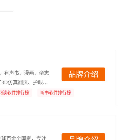
学、有声书、漫画、杂志
品牌介绍
3D仿真翻页、护眼模
了核心技术优势，为读
阅读软件排行榜
听书软件排行榜
全球百余个国家，专注