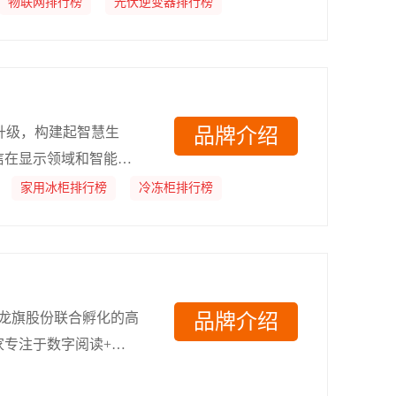
物联网排行榜
光伏逆变器排行榜
全场景获得极致的个性
型升级，构建起智慧生
品牌介绍
信在显示领域和智能家
端化、智能化、场景化
家用冰柜排行榜
冷冻柜排行榜
业是海信瞄准全球产业
势。
和龙旗股份联合孵化的高
品牌介绍
专注于数字阅读+轻A