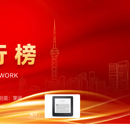
别是：掌阅
...
展开