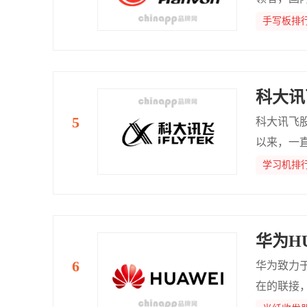
手写板排
科大讯飞
科大讯飞
以来，一
持国际前
学习机排
听会说，
华为HU
华为致力
在的联接
不在，让