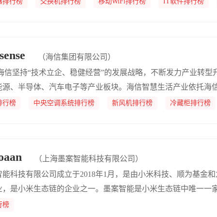
器排行榜
交换机排行榜
移动WiFi排行榜
IT软件排行榜
定义体验，让消费者在家居、出行、办公、影音娱乐、运动健康等
验。
ense
（海信集团有限公司）
，海信坚持“技术立企、稳健经营”的发展战略，不断发力产业转
能源、半导体、汽车电子等产业板块。海信智慧生活产业依托海
深度布局和技术积累，发挥多品牌全品类的独特优势，加快向高
排行榜
中央空调系统排行榜
新风机排行榜
冷藏柜排行榜
场地位处在全球行业前列;海信智慧能源、半导体、汽车电子等产
势，面向未来布局的重要战略板块和增长引擎，构筑起发展新优
aan
（上海墨案智能科技有限公司）
智能科技有限公司成立于2018年1月，是由小米科技、顺为基金
业，是小米生态链的企业之一。墨案智能是小米生态链中唯一一家
业。
行榜