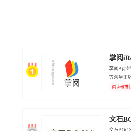
掌阅iRe
掌阅Ap
等海量正
式等技术
阅读器排
者提供优
文石B
文石BOO