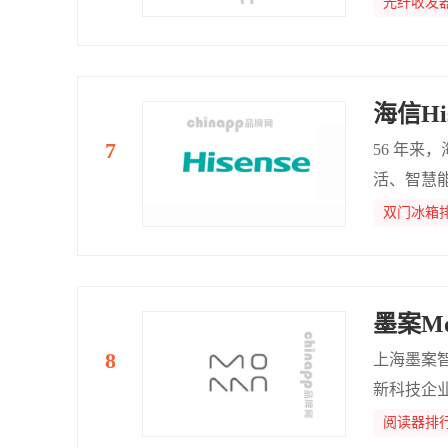
光纤收发
AI重新
化智慧体
海信His
56 年来
活、智慧
电领域的
双门冰箱
升级，市
发展新趋
墨案Mo
上海墨案
新科技企
I办公的企
阅读器排