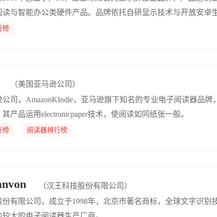
阅读与智能办公类硬件产品。品牌依托自研显示技术与开放安卓
，兼顾护眼阅读、手写笔记、移动办公等功能，彩墨屏产品实力
行榜
首位，全球行业排名靠前，坚持深耕生产力场景，并融合AI技术
（美国亚马逊公司）
公司，AmazonKIndle，亚马逊旗下知名的专业电子阅读器品
产品运用electronicpaper技术，使阅读如同纸张一般。
行榜
阅读器排行榜
nvon
（汉王科技股份有限公司）
股份有限公司，成立于1998年，北京市著名商标，全球文字识别
内较大的电子阅读器生产厂商。