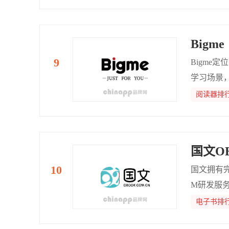
Bigme
Bigm
学习场景
阅读器排
国文O
国文拥有
M研发服
示与书写
电子书排