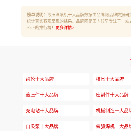
榜单说明：
液压湿喷机十大品牌数据由品牌网品牌数据研
统计真实客观呈现的结果。品牌网是国内较早专注于一站
公正的排行榜！
更多详情>
齿轮十大品牌
模具十大品牌
液压件十大品牌
密封件十大品牌
充电站十大品牌
机械制造十大品
自吸泵十大品牌
氩弧焊机十大品