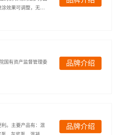
品牌介绍
喷涂效果可调整，无极
新和品牌建设工作，公
者作为公司的经营目
终如一
务院国有资产监督管理委
品牌介绍
便利。主要产品有：混
品牌介绍
浆泵，灰浆泵，混凝土