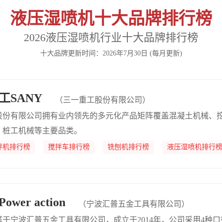
液压湿喷机十大品牌排行榜
2026液压湿喷机行业十大品牌排行榜
十大品牌更新时间：2026年7月30日 (每月更新)
工SANY
（三一重工股份有限公司）
股份有限公司拥有业内领先的多元化产品矩阵覆盖混凝土机械、
、桩工机械等主要品类。
拌机排行榜
搅拌车排行榜
铣刨机排行榜
液压湿喷机排行
wer action
（宁波汇普五金工具有限公司）
属于宁波汇普五金工具有限公司，成立于2014年，公司采用4种