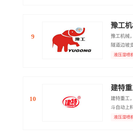
豫工机
豫工机械
隧道边坡
矿山领域
液压湿喷
灌缝胶、
建特重
建特重工
斗自动上
喷浆机、
液压湿喷
及系列配