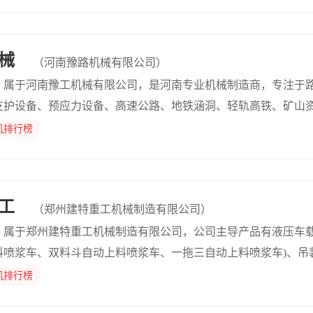
械
（河南豫路机械有限公司）
，属于河南豫工机械有限公司，是河南专业机械制造商，专注于
支护设备、预应力设备、高速公路、地铁涵洞、轻轨高铁、矿山
的开发与销售，主要产品有：智能张拉、智能压浆、劈裂机、抛
机排行榜
沥青灌缝机、非固化喷涂机，是个集研发，销售，线上线下为一
工
（郑州建特重工机械制造有限公司）
，属于郑州建特重工机械制造有限公司，公司主导产品有液压车载
料喷浆车、双料斗自动上料喷浆车、一拖三自动上料喷浆车)、吊
液压湿喷机、双缸双液注浆泵、螺杆式砂浆灌浆泵，冷弯机、大
机排行榜
件。