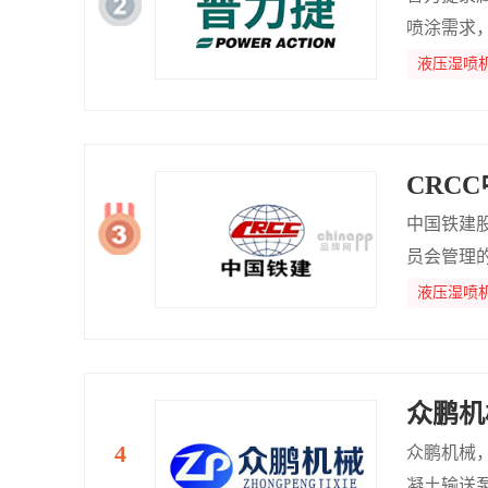
喷涂需求
调速，喷
液压湿喷
司始终都
标，把产
CRC
中国铁建股
员会管理
液压湿喷
众鹏机
众鹏机械
凝土输送泵