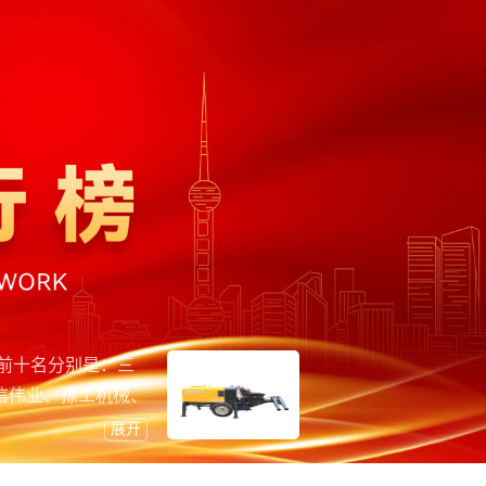
牌前十名分别是：三
巨信伟业、豫工机械、
展开