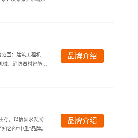
营范围：建筑工程机
品牌介绍
机械、消防器材智能设
路机械产品的研制与开
生存，以信誉求发展”
品牌介绍
知名的“中重”品牌。