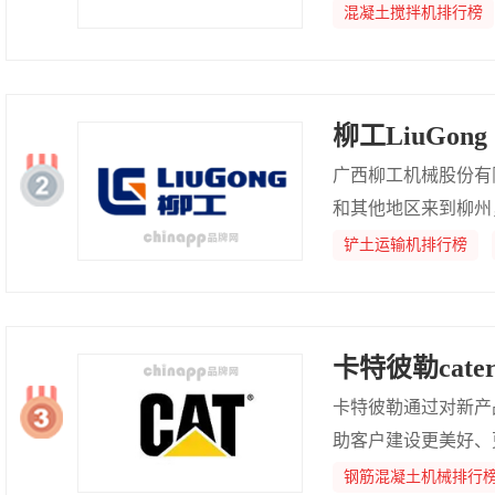
混凝土搅拌机排行榜
柳工LiuGong
广西柳工机械股份有
和其他地区来到柳州
力和创新，如今柳工
铲土运输机排行榜
械、路面施工与养护
械、压缩机、经济作
卡特彼勒caterp
卡特彼勒通过对新产
助客户建设更美好、
展体现在卡特彼勒每
钢筋混凝土机械排行