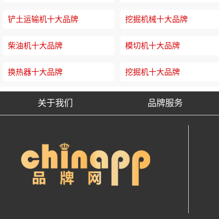
铲土运输机十大品牌
挖掘机械十大品牌
柴油机十大品牌
模切机十大品牌
换热器十大品牌
挖掘机十大品牌
关于我们
品牌服务