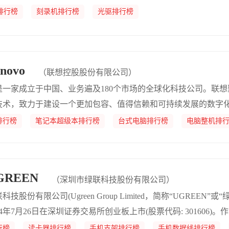
排行榜
刻录机排行榜
光驱排行榜
novo
（联想控股股份有限公司）
是一家成立于中国、业务遍及180个市场的全球化科技公司。联
技术，致力于建设一个更加包容、值得信赖和可持续发展的数字
代的转型变革，为全球数以亿计的消费者打造更好的体验和机遇
排行榜
笔记本超级本排行榜
台式电脑排行榜
电脑整机排
REEN
（深圳市绿联科技股份有限公司）
技股份有限公司(Ugreen Group Limited，简称“UGREEN”或“
24年7月26日在深圳证券交易所创业板上市(股票代码: 301606)
发、设计、生产、销售的国家级高新技术企业，专注于以科技赋
行榜
读卡器排行榜
手机支架排行榜
手机数据线排行榜