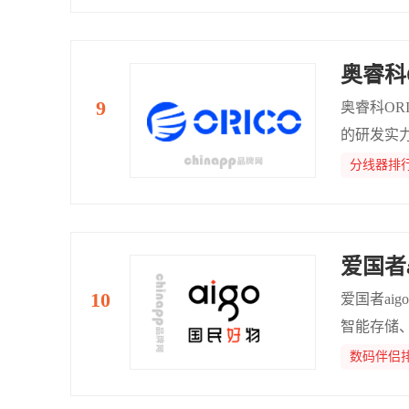
奥睿科
奥睿科OR
的研发实
企业提供
分线器排
爱国者a
爱国者a
智能存储
数码伴侣