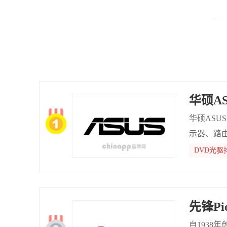
华硕AS
华硕ASU
示器、路
是其重点
DVD光驱
先锋Pio
自1938