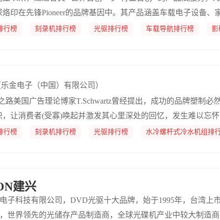
烙印在先锋Pioneer的品牌基因中。其产品涵盖车载电子设备
类别。
排行榜
刻录机排行榜
光驱排行榜
车载导航排行榜
影
（乐金电子（中国）有限公司）
之路美国广告理论博家T.Schwartz曾经提出，成功的品牌塑制必
识，让消费者(受寡)唤起并激发其心里深处的回忆，发生难以忘
也赋夺品牌特定内涵和意味意义并正在消费者心目外成立移情联
排行榜
刻录机排行榜
光驱排行榜
水冷螺杆式冷水机组排
理当以方针消费者为本激发具无感情说服力的动静，而不是向消
-ON建兴
)电子科技有限公司，DVD光驱十大品牌，始于1995年，台湾上市
商，世界领先的光储存产品制造商，全球光碟机产业中较大制造商