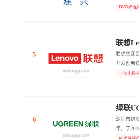
DVD光驱
联想Le
联想集团
开发创新
能化新时
一体电脑
绿联UG
深圳市绿联科
年，于20
子产品研
转接线排