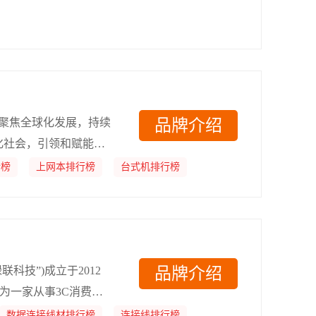
想聚焦全球化发展，持续
品牌介绍
化社会，引领和赋能智
。
行榜
上网本排行榜
台式机排行榜
绿联科技”)成立于2012
品牌介绍
。作为一家从事3C消费电
能创新，不断推进产品
数据连接线材排行榜
连接线排行榜