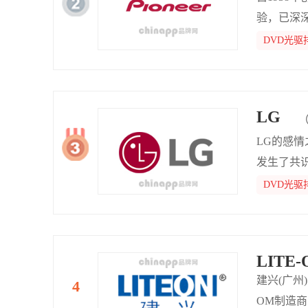
验，已深深
频设备等
DVD光驱
LG
LG的感情
发生了共
染，同时
DVD光驱
产物命名
LITE
建兴(广州
OM制造