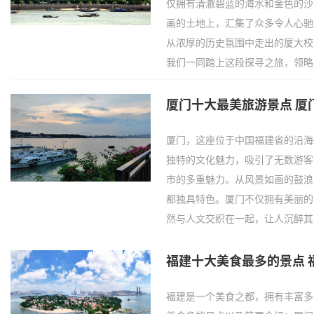
仅拥有清澈碧蓝的海水和金色的沙
画的土地上，汇集了众多令人心驰
从浓厚的历史氛围中走出的厦大校
我们一同踏上这段探寻之旅，领略
厦门十大最美旅游景点 厦
厦门，这座位于中国福建省的沿海
独特的文化魅力，吸引了无数游客
市的多重魅力。从风景如画的鼓浪
都独具特色。厦门不仅拥有美丽的
然与人文交织在一起，让人沉醉其
福建十大美食最多的景点 
福建是一个美食之都，拥有丰富多