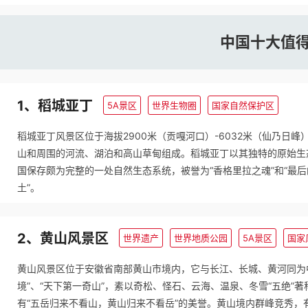
中国十大值
1、稻城亚丁
5A景区
世界生物圈
国家自然保护区
稻城亚丁风景区位于海拔2900米（贡嘎河口）-6032米（仙乃日峰
山和周围的河流、湖泊和高山草甸组成。稻城亚丁以其独特的原始生
国保存颇为完整的一处自然生态系统，被誉为“香格里拉之魂”和“最
土”。
2、黄山风景区
世界遗产
世界地质公园
5A景区
国家
黄山风景区位于安徽省南部黄山市境内，它与长江、长城、黄河同为
境”、“天下第一奇山”，素以奇松、怪石、云海、温泉、冬雪“五绝
有“五岳归来不看山，黄山归来不看岳”的美誉。黄山境内群峰竞秀，有