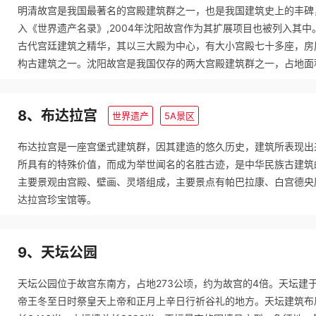
明清故宫是我国最著名的宫殿建筑群之一，也是我国建筑史上的丰碑，
入《世界遗产名录》,2004年沈阳故宫作为其扩展项目也被列入其
古代宫廷建筑之精华，其以三大殿为中心，有大小宫殿七十多座，房
构古建筑之一。沈阳故宫是我国仅存的两大宫殿建筑群之一，占地面积
8、布达拉宫
世界遗产
5A景区
布达拉宫是一座宫堡式建筑群，因其建造的悠久历史，建筑所表现出
所具有的特殊价值，而成为举世闻名的名胜古迹，是中华民族古建筑
主要景观由宫殿、壁画、灵塔组成，主要景点有帕巴拉康、白宫德央
达拉宫珍宝馆等。
9、天坛公园
天坛公园位于故宫东南方，占地273公顷，约为故宫的4倍。天坛建于
帝王冬至日时祭皇天上帝和正月上辛日行祈谷礼的地方。天坛建筑布