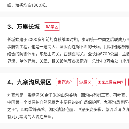
峰，海拔均逾1800米。
3、万里长城
5A景区
长城始建于2000多年前的春秋战国时期，秦朝统一中国之后联成万
事防御工程，也是一道高大、坚固而连绵不断的长垣，用以限隔敌骑
结合的防御体系，东起山海关，西到嘉峪关，全长约6700公里，主
界壕、单体建筑、关堡、相关设施等各类遗存，总计4.3万余处（座/
4、九寨沟风景区
世界遗产
5A景区
国家风景名胜区
九寨沟是一条纵深50余千米的山沟谷地，因沟内有树正寨、荷叶寨
中国第一个以保护自然风景为主要目的的自然保护区。九寨沟风景区是
之王”，四周雪峰高耸，湖水清澈艳丽，飞瀑多姿多彩，急流汹涌澎
有到九寨沟的人流连忘返。