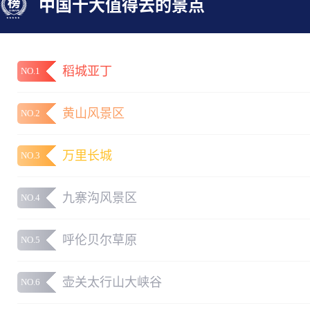
中国十大值得去的景点
稻城亚丁
NO.1
黄山风景区
NO.2
万里长城
NO.3
九寨沟风景区
NO.4
呼伦贝尔草原
NO.5
壶关太行山大峡谷
NO.6