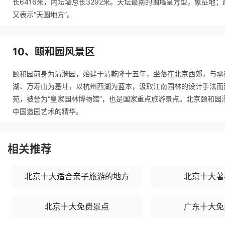
长6416米，内坛墙总长3292米。天坛最南的围墙呈方型，象征
又表示“天圆地方”。
10、颐和园风景区
颐和园前身为清漪园，始建于清乾隆十五年，坐落在北京西郊，与承
湖、万寿山为基址，以杭州西湖为蓝本，汲取江南园林的设计手法而
苑，被誉为“皇家园林博物馆”，也是国家重点旅游景点。北京颐和
中国造园艺术的精华。
相关推荐
北京十大适合亲子旅游的地方
北京十大著
北京十大免费景点
广东十大免