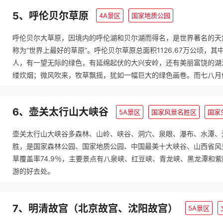
5、呼伦贝尔草原
4A景区
国家地质公园
呼伦贝尔大草原，因境内的呼伦湖和贝尔湖而得名，是世界著名的天
称为“世界上最好的草原”。呼伦贝尔草原总面积1126.67万公顷，其
人，有一望无际的绿色，有延绵起伏的大兴安岭，还有美丽富饶的湖
缕炊烟；微风吹来，牧草飘摇，犹如一幅巨大的绿色画卷。而七八月
6、壶关太行山大峡谷
5A景区
国家风景名胜区
壶关太行山大峡谷多森林、山岭、峡谷、洞穴、泉眼、瀑布、水潭、
胜，是国家森林公园、国家地质公园、中国最美十大峡谷、山西省风
草覆盖率74.9％，主要景点有八泉峡、红豆峡、青龙峡、黑龙潭和
游的好去处。
7、明清故宫（北京故宫、沈阳故宫）
5A景区