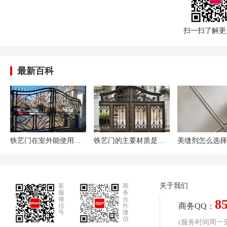
扫一扫了解更
最新百科
铁艺门在室外能使用多久?铁艺门多少钱一平米
铁艺门的主要材质是什么?铁艺门该怎么保养
关于我们
客
商
服
务
微
合
8
商务QQ：
信
作
号
微
信
(服务时间周一至周