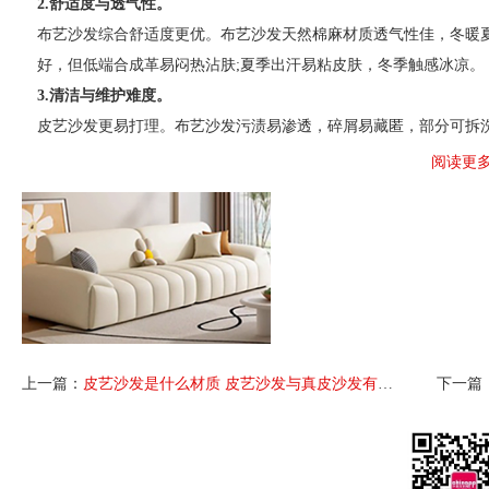
‌2.舒适度与透气性‌。
布艺沙发综合舒适度更优。布艺沙发天然棉麻材质透气性佳，冬暖夏
好，但低端合成革易闷热沾肤;夏季出汗易粘皮肤，冬季触感冰凉。‌
3‌.清洁与维护难度‌。
皮艺沙发更易打理。布艺沙发污渍易渗透，碎屑易藏匿，部分可拆
不易藏灰藏螨，但需定期专用护理剂保养，避免划痕和老化。‌
阅读更
‌4.使用寿命与耐用性‌。
真皮沙发更耐用，但需投入维护成本，布艺沙发更换成本低。布艺沙
质皮艺沙发保养得当可用10年以上，但低端产品易开裂脱皮，宠物抓
5‌.风格与家居适配性‌。
布艺沙发风格灵活，皮艺沙发更显大气。布艺沙发颜色、花纹多样
(黑、棕、米白)，适合欧式、轻奢等豪华风格，提升空间档次。‌
上一篇：
皮艺沙发是什么材质 皮艺沙发与真皮沙发有什么区别
下一篇