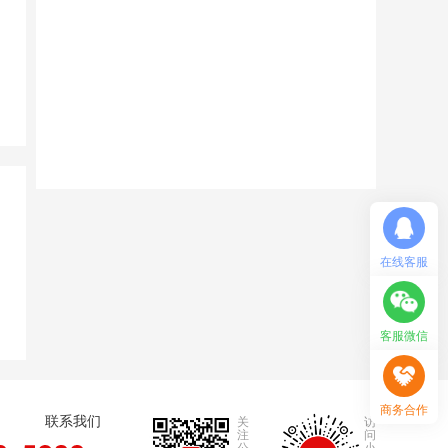
。
强
在线客服
客服微信
商务合作
联系我们
关
访
注
问