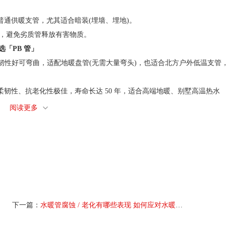
通供暖支管，尤其适合暗装(埋墙、埋地)。
牌，避免劣质管释放有害物质。
选「PB 管」
)，柔韧性好可弯曲，适配地暖盘管(无需大量弯头)，也适合北方户外低温支管
)，柔韧性、抗老化性极佳，寿命长达 50 年，适合高端地暖、别墅高温热水
追求。
阅读更多
 型)」或「铜管」
(适合沿海地区)，抗结垢、卫生性好，可用于家庭供水主管道或商用场景(如
R 高。
导热性好、寿命超 50 年，适合对水质要求高的家庭(如母婴家庭)、医疗
业焊接，普通家装性价比低。
仅冷水管)」或「镀锌钢管(少用)」
、安装简单(粘接)，适合老旧房冷水管临时改造、阳台 / 露台冷水支管，但严
下一篇：
水暖管腐蚀 / 老化有哪些表现 如何应对水暖管的腐蚀 / 老化