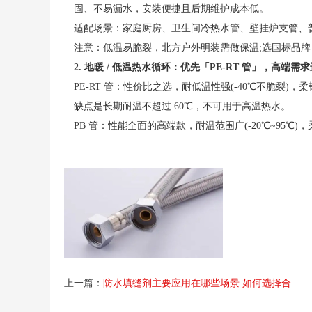
固、不易漏水，安装便捷且后期维护成本低。
适配场景：家庭厨房、卫生间冷热水管、壁挂炉支管、普
注意：低温易脆裂，北方户外明装需做保温;选国标品
2. 地暖 / 低温热水循环：优先「PE-RT 管」，高端需求
PE-RT 管：性价比之选，耐低温性强(-40℃不脆裂
缺点是长期耐温不超过 60℃，不可用于高温热水。
PB 管：性能全面的高端款，耐温范围广(-20℃~95℃
管，但成本高，需专用热熔工具，普通家装没必要过度
3. 水质差 / 沿海地区(防腐蚀)：选「不锈钢管(304/316
不锈钢管：304 型适配普通水质，316 型耐盐雾腐蚀
店)，缺点是低温韧性差，安装需卡压 / 焊接，成本比 PP
铜管：耐腐蚀性更强，还能抑菌(铜离子抑制细菌滋生)，
洁净供水系统，但成本高(是 PPR 的 2-3 倍)，需专
4. 老旧房改造 / 临时管路(低成本)：选「PVC-U 管(
PVC-U 管：仅适用于冷水管(耐温≤40℃)，成本极低
上一篇：
防水填缝剂主要应用在哪些场景 如何选择合适的防水填缝剂
禁用于热水管(高温易变形、释放有害物质)。