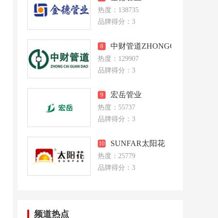
热度：138735
品牌得分：3
，
中财管道ZHONGCAI
8
热度：129907
品牌得分：3
形
宏岳管业
9
热度：55737
品牌得分：3
SUNFAR太阳花
10
热度：25779
法
品牌得分：3
频道热点