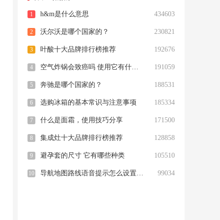
h&m是什么意思
434603
1
沃尔沃是哪个国家的？
230821
2
叶酸十大品牌排行榜推荐
192676
3
，
空气炸锅会致癌吗 使用它有什么危害
191059
4
奔驰是哪个国家的？
188531
5
选购冰箱的基本常识与注意事项
185334
6
什么是面霜，使用技巧分享
171500
7
酒
集成灶十大品牌排行榜推荐
128858
8
避孕套的尺寸 它有哪些种类
105510
9
导航地图路线语音提示怎么设置自己声音 该如何设置路线
99034
10