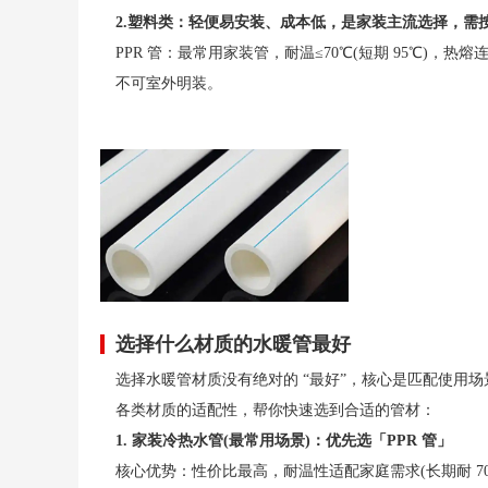
2.塑料类：轻便易安装、成本低，是家装主流选择，需
PPR 管：最常用家装管，耐温≤70℃(短期 95℃)
不可室外明装。
PE-RT 管：耐低温(-40℃不脆裂)，柔韧性好可弯曲
上热水。
PB 管：性能全面，耐温 - 20℃~95℃，柔韧性极佳
PVC-U 管：仅适用于冷水管(耐温≤40℃)，成本
释放有害物质。
3.复合类：结合金属与塑料优势，平衡性能与实用性，
铝塑复合管(PAP 管)：外层 PE + 中间铝层 + 
缺点是铝塑易脱层，不可暗埋混凝土。
选择什么材质的水暖管最好
钢塑复合管：内层塑料(PPR/PE)+ 外层钢管，耐
选择水暖管材质没有绝对的 “最好”，核心是匹配使用
兰连接。
各类材质的适配性，帮你快速选到合适的管材：
1. 家装冷热水管(最常用场景)：优先选「PPR 管」
核心优势：性价比最高，耐温性适配家庭需求(长期耐 70