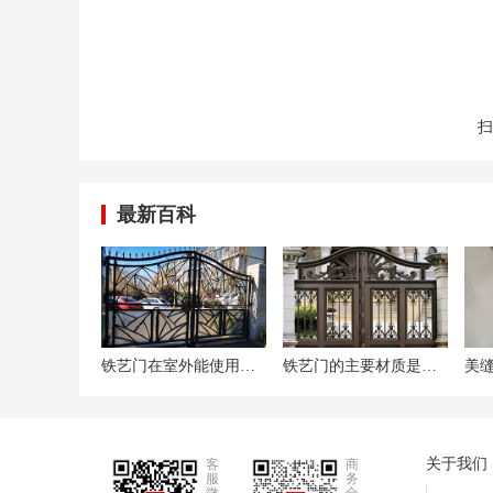
镀锌钢管：曾是传统管材，现因内壁易结垢、腐蚀(影
5. 商用 / 高层主管道(高承压)：选「钢塑复合管」或「
钢塑复合管：外层钢管保证高承压(适配高层供水 / 集中
度与耐腐性，适合商用工程、高层住宅主管道，缺点是
扫
铸铁管：耐温、耐冲击性强，隔音效果好，适合市政集
最新百科
铁艺门在室外能使用多久?铁艺门多少钱一平米
铁艺门的主要材质是什么?铁艺门该怎么保养
关于我们
客
商
服
务