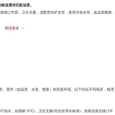
按耐温需求匹配场景。
，热熔连接接口牢固，卫生无毒，适配壁挂炉支管、家用冷热水管，低温易脆裂
，适合地暖盘管、北方户外支管(需保温)，但耐高温性弱，不可长期用 90℃以
阅读更多
，寿命 50 年，适配高端地暖、高温热水管，成本高，需专用热熔工具。
极低，粘接安装，适合老旧房冷水管改造、临时管路，严禁用于热水，否则易变
适配中等需求场景。
内层 PE，耐压优于纯塑料管，卡套连接便捷，适用于明装供暖支管、家用热水管，
高压抗冲击，适配集中供暖主管道、商用工程管，重量比纯塑料管重，需螺纹或
场景、需求（如温度、水质、预算）和安装环境。以下结合不同场景，梳理
℃热水，短期耐 95℃)，卫生无毒(符合饮用水标准)，热熔连接后接口牢