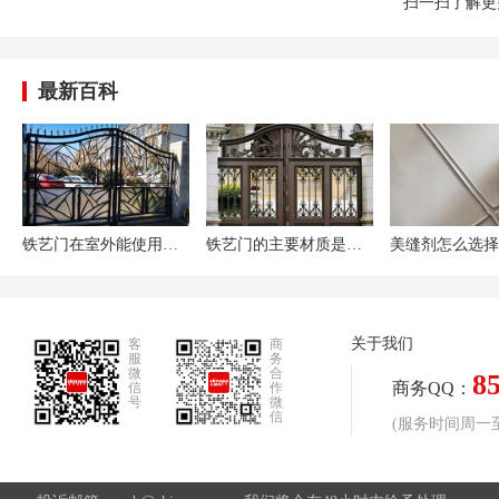
扫一扫了解更
最新百科
铁艺门在室外能使用多久?铁艺门多少钱一平米
铁艺门的主要材质是什么?铁艺门该怎么保养
关于我们
客
商
服
务
微
合
8
商务QQ：
信
作
号
微
信
(服务时间周一至周